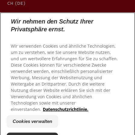
CH (DE)
www.colgateprofessional.ch/de-ch
Wir nehmen den Schutz Ihrer
Privatsphäre ernst.
Wir verwenden Cookies und ähnliche Technologien,
um zu verstehen, wie Sie unsere Website nutzen,
und um wertvollere Erfahrungen für Sie zu schaffen.
Diese Cookies können für verschiedene Zwecke
verwendet werden, einschließlich personalisierter
Werbung, Messung der Websitenutzung und
Weitergabe an Drittpartner. Durch die weitere
Nutzung dieser Website erklären Sie sich mit der
© 2026 Colgate-Palmolive Company. Alle Rechte
vorbehalten
Verwendung von Cookies und ähnlichen
Technologien sowie mit unserer
einverstanden.
Datenschutzrichtlinie.
Nutzungsbedingungen
Datenschutzrichtlinie
Cookies verwalten
Cookies verwalten