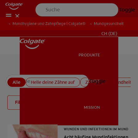
Toggle
Mundhygiene und Zahnpflege | Colgate®
Mundgesundheit
FÜR FACHKREISE
CH (DE)
PRODUKTE
PRODUKTE
Alle Artikel zur Mundgesundheit
Toggle
MUNDGESUNDHEIT
Alle
Helle deine Zähne auf
Zahnfleischgesundheit
MUNDGESUNDHEIT
Filter
MISSION
MISSION
WUNDEN UND INFEKTIONEN IM MUND
Acht häufige Mundinfektionen