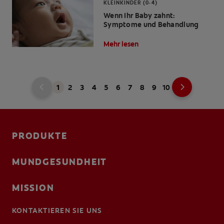
KLEINKINDER (0-4)
Wenn Ihr Baby zahnt:
Symptome und Behandlung
Mehr lesen
1
2
3
4
5
6
7
8
9
10
PRODUKTE
MUNDGESUNDHEIT
MISSION
KONTAKTIEREN SIE UNS