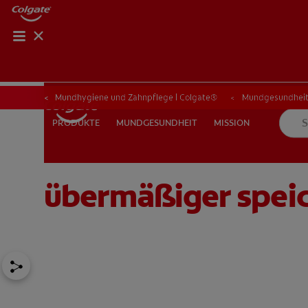
Mundhygiene und Zahnpflege | Colgate®
Mundgesundhei
MUNDGESUNDHEIT
MISSION
PRODUKTE
PRODUKTE
MUNDGESUNDHEIT
MISSION
übermäßiger speich
FÜR FACHKREISE
CH (DE)