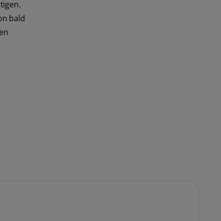
tigen.
on bald
len