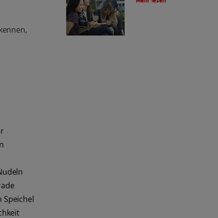
Mehr lesen
skennen,
r
in
 Nudeln
erade
 Speichel
chkeit