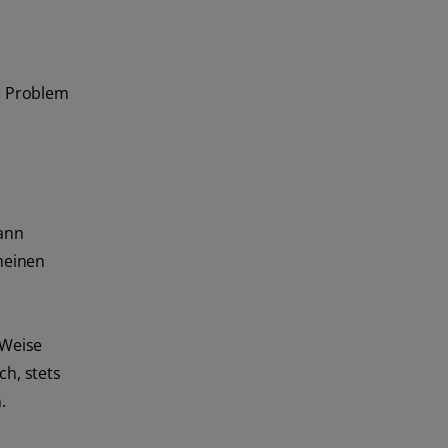
de Problem
kann
emeinen
 Weise
ch, stets
.