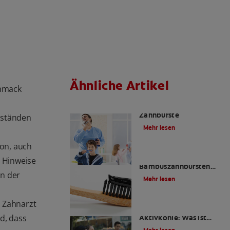
Ähnliche Artikel
chmack
Die Wahl der richtigen
Zahnbürste
mständen
Mehr lesen
on, auch
Ist eine
e Hinweise
Bambuszahnbürsten
In der
das Richtige für Sie?
Mehr lesen
m Zahnarzt
Zahnpasta mit
d, dass
Aktivkohle: Was ist
das?