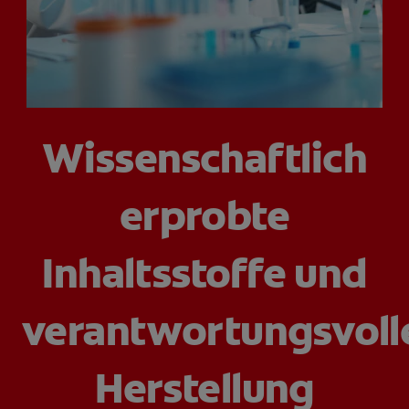
FÜR FACHKREISE
CH (DE)
Wissenschaftlich
erprobte
Inhaltsstoffe und
verantwortungsvoll
Herstellung