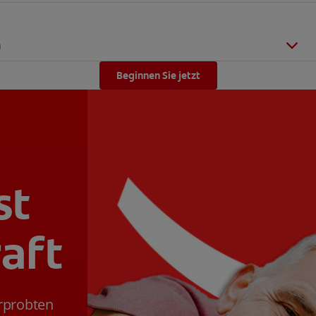
n
Beginnen Sie jetzt
st
aft
erprobten