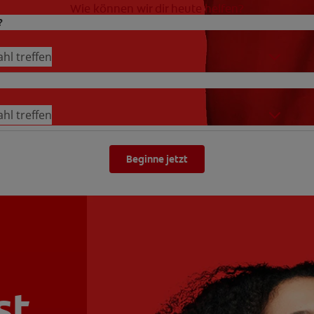
Wie können wir dir heute helfen?
?
hl treffen
hl treffen
Beginne jetzt
st