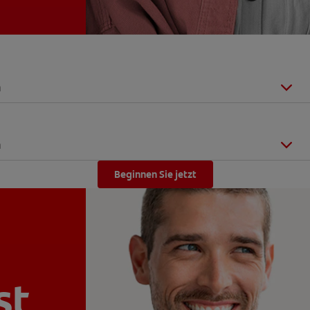
n
n
Beginnen Sie jetzt
st