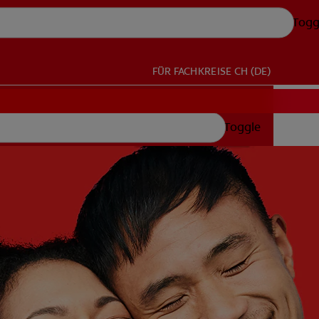
Togg
FÜR FACHKREISE
CH (DE)
Toggle