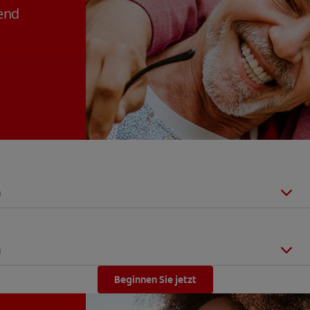
lend
n
n
Beginnen Sie jetzt