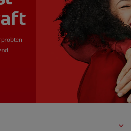
aft
erprobten
lend
n