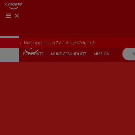
Mundhygiene und Zahnpflege | Colgate®
MUNDGESUNDHEIT
MISSION
PRODUKTE
PRODUKTE
MUNDGESUNDHEIT
MISSION
FÜR FACHKREISE
CH (DE)