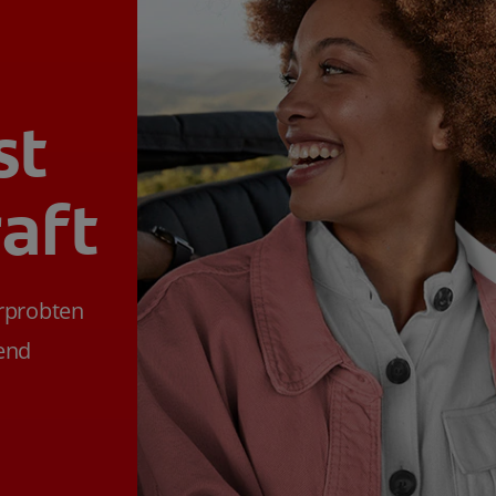
st
aft
erprobten
lend