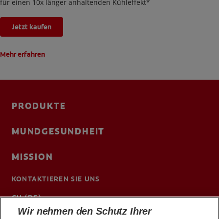
für einen 10x länger anhaltenden Kühleffekt*
Jetzt kaufen
Mehr erfahren
PRODUKTE
MUNDGESUNDHEIT
MISSION
KONTAKTIEREN SIE UNS
CH (DE)
Wir nehmen den Schutz Ihrer
www.colgateprofessional.ch/de-ch