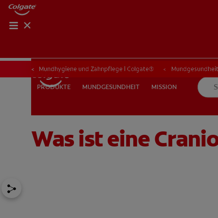
Mundhygiene und Zahnpflege | Colgate®
Mundgesundhei
MUNDGESUNDHEIT
MISSION
PRODUKTE
PRODUKTE
MUNDGESUNDHEIT
MISSION
Was ist eine Cran
FÜR FACHKREISE
CH (DE)