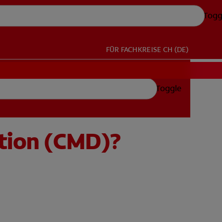
Togg
FÜR FACHKREISE
CH (DE)
Toggle
ktion (CMD)?