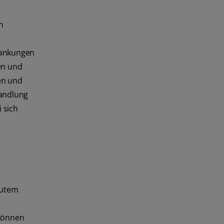
n
rankungen
en und
en und
handlung
 sich
 gutem
 können