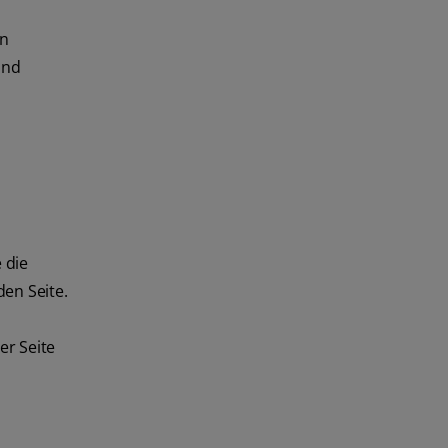
en
und
 die
den Seite.
er Seite