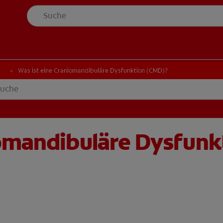
t
Was ist eine Craniomandibuläre Dysfunktion (CMD)?
iomandibuläre Dysfun