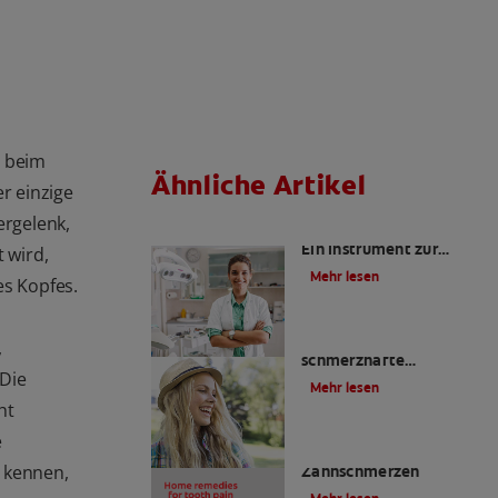
t beim
Ähnliche Artikel
r einzige
ergelenk,
Kariesrisikobestimmung:
Ein Instrument zur
 wird,
Prävention
Mehr lesen
es Kopfes.
Zahnfüllungen: Eine
,
schmerzhafte
 Die
Angelegenheit?
Mehr lesen
ht
e
4 Hausmittel gegen
 kennen,
Zahnschmerzen