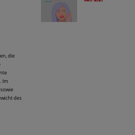
Mehr lesen
en, die
e
nnte
. Im
 sowie
ewicht des