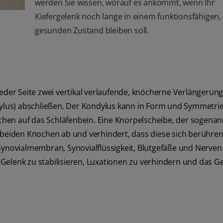
werden Sie wissen, worauf es ankommt, wenn Ihr
Kiefergelenk noch lange in einem funktionsfähigen,
gesunden Zustand bleiben soll.
jeder Seite zwei vertikal verlaufende, knöcherne Verlängerung
lus) abschließen. Der Kondylus kann in Form und Symmetri
pfchen auf das Schläfenbein. Eine Knorpelscheibe, der sogena
 beiden Knochen ab und verhindert, dass diese sich berühren
 Synovialmembran, Synovialflüssigkeit, Blutgefäße und Nerven
Gelenk zu stabilisieren, Luxationen zu verhindern und das G