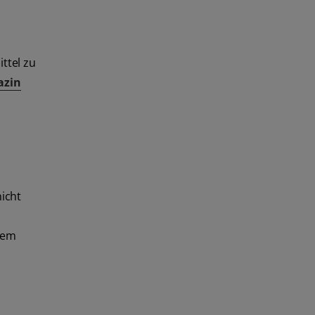
ttel zu
azin
icht
hrem