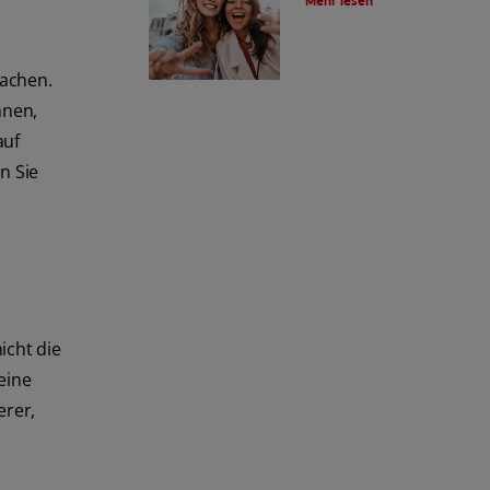
Mehr lesen
machen.
nnen,
auf
n Sie
icht die
eine
erer,