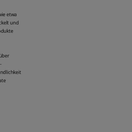
wie etwa
ckelt und
odukte
 über
-
ndlichkeit
ate