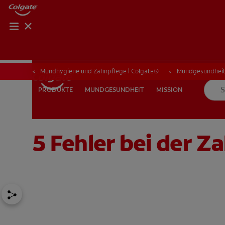
Mundhygiene und Zahnpflege | Colgate®
Mundgesundhei
MUNDGESUNDHEIT
MISSION
PRODUKTE
PRODUKTE
MUNDGESUNDHEIT
MISSION
5 Fehler bei der Z
FÜR FACHKREISE
CH (DE)