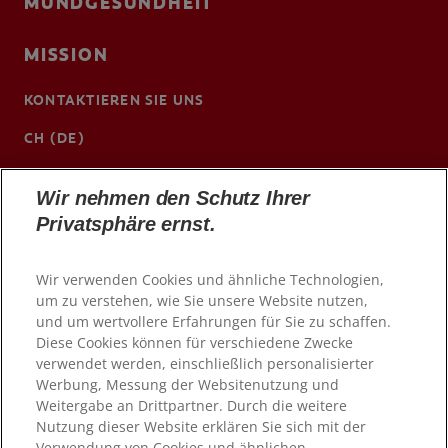
MUNDGESUNDHEIT
MISSION
KONTAKTIEREN SIE UNS
CH (DE)
www.colgateprofessional.ch/de-ch
Wir nehmen den Schutz Ihrer
Privatsphäre ernst.
Wir verwenden Cookies und ähnliche Technologien,
um zu verstehen, wie Sie unsere Website nutzen,
und um wertvollere Erfahrungen für Sie zu schaffen.
Diese Cookies können für verschiedene Zwecke
verwendet werden, einschließlich personalisierter
Werbung, Messung der Websitenutzung und
Weitergabe an Drittpartner. Durch die weitere
Nutzung dieser Website erklären Sie sich mit der
© 2026 Colgate-Palmolive Company. Alle Rechte
vorbehalten
Verwendung von Cookies und ähnlichen