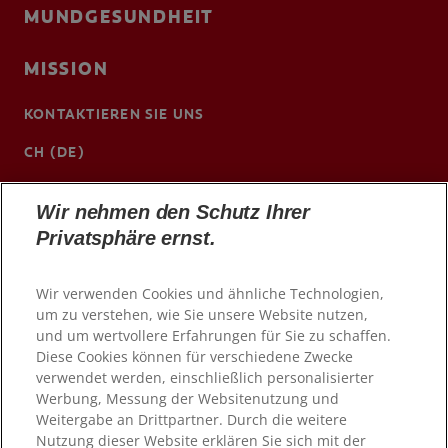
MUNDGESUNDHEIT
MISSION
KONTAKTIEREN SIE UNS
CH (DE)
www.colgateprofessional.ch/de-ch
Wir nehmen den Schutz Ihrer
Privatsphäre ernst.
Wir verwenden Cookies und ähnliche Technologien,
um zu verstehen, wie Sie unsere Website nutzen,
und um wertvollere Erfahrungen für Sie zu schaffen.
Diese Cookies können für verschiedene Zwecke
verwendet werden, einschließlich personalisierter
Werbung, Messung der Websitenutzung und
Weitergabe an Drittpartner. Durch die weitere
Nutzung dieser Website erklären Sie sich mit der
© 2026 Colgate-Palmolive Company. Alle Rechte