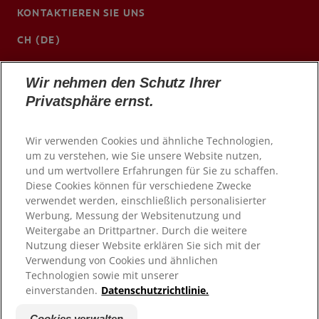
KONTAKTIEREN SIE UNS
CH (DE)
www.colgateprofessional.ch/de-ch
Wir nehmen den Schutz Ihrer
Privatsphäre ernst.
Wir verwenden Cookies und ähnliche Technologien,
um zu verstehen, wie Sie unsere Website nutzen,
und um wertvollere Erfahrungen für Sie zu schaffen.
Diese Cookies können für verschiedene Zwecke
verwendet werden, einschließlich personalisierter
Werbung, Messung der Websitenutzung und
Weitergabe an Drittpartner. Durch die weitere
Nutzung dieser Website erklären Sie sich mit der
© 2026 Colgate-Palmolive Company. Alle Rechte
vorbehalten
Verwendung von Cookies und ähnlichen
Technologien sowie mit unserer
einverstanden.
Datenschutzrichtlinie.
Nutzungsbedingungen
Datenschutzrichtlinie
Cookies verwalten