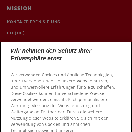
MISSION
KONTAKTIEREN SIE UNS
CH (DE)
www.colgateprofessional.ch/de-ch
Wir nehmen den Schutz Ihrer
Privatsphäre ernst.
Wir verwenden Cookies und ähnliche Technologien,
um zu verstehen, wie Sie unsere Website nutzen,
und um wertvollere Erfahrungen für Sie zu schaffen.
Diese Cookies können für verschiedene Zwecke
verwendet werden, einschließlich personalisierter
Werbung, Messung der Websitenutzung und
Weitergabe an Drittpartner. Durch die weitere
Nutzung dieser Website erklären Sie sich mit der
© 2026 Colgate-Palmolive Company. Alle Rechte
vorbehalten
Verwendung von Cookies und ähnlichen
Technologien sowie mit unserer