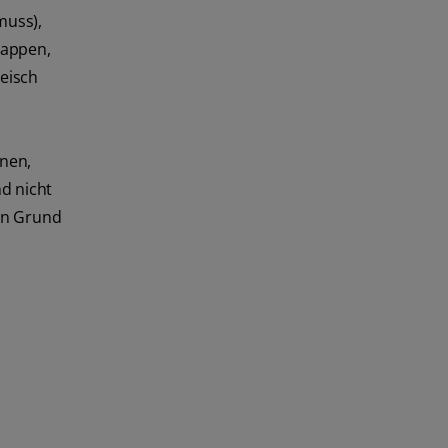
muss),
lappen,
eisch
enen,
nd nicht
in Grund