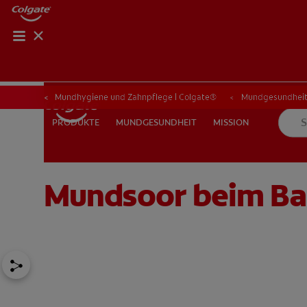
Mundhygiene und Zahnpflege | Colgate®
Mundgesundhei
MUNDGESUNDHEIT
MISSION
PRODUKTE
PRODUKTE
MUNDGESUNDHEIT
MISSION
Mundsoor beim Ba
FÜR FACHKREISE
CH (DE)