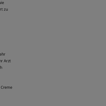
wie
rt zu
mehr
hr Arzt
ch
e Creme