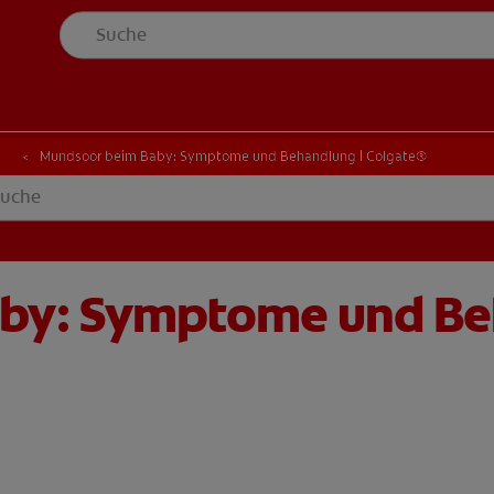
t
Mundsoor beim Baby: Symptome und Behandlung | Colgate®
by: Symptome und B