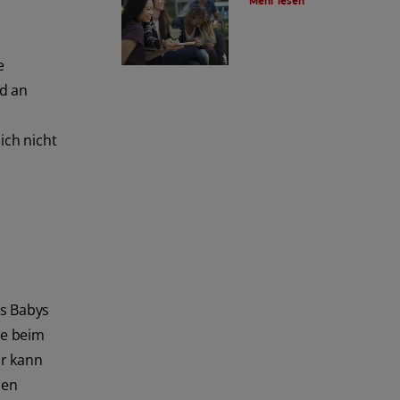
Mehr lesen
e
d an
ich nicht
s Babys
ie beim
r kann
den