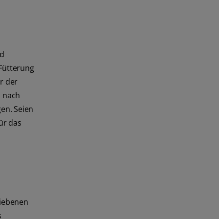
nd
 Fütterung
r der
s nach
en. Seien
ür das
riebenen
s