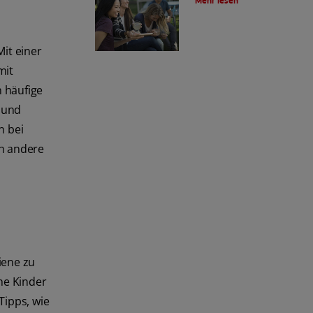
Mehr lesen
it einer
mit
 häufige
Mund
n bei
h andere
iene zu
he Kinder
Tipps, wie