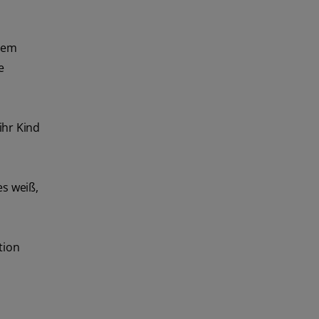
alem
e
ihr Kind
es weiß,
tion