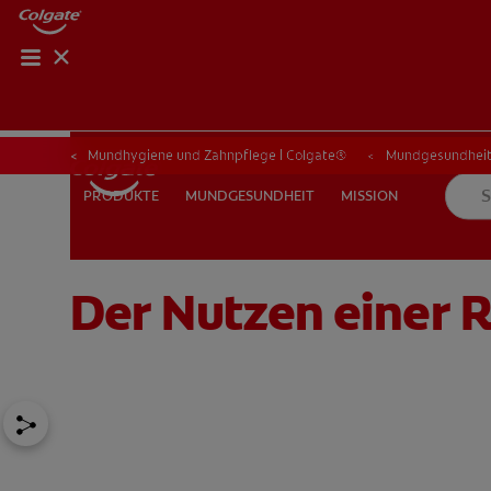
Mundhygiene und Zahnpflege | Colgate®
Mundgesundhei
MUNDGESUNDHEIT
MISSION
PRODUKTE
PRODUKTE
MUNDGESUNDHEIT
MISSION
Der Nutzen einer
FÜR FACHKREISE
CH (DE)