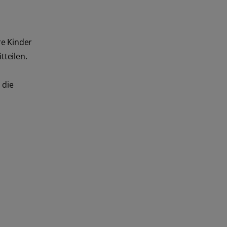
re Kinder
teilen.
 die