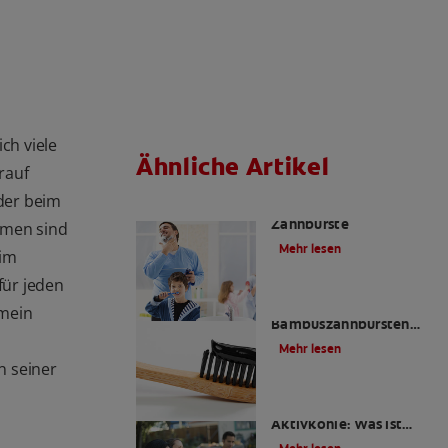
ch viele
Ähnliche Artikel
rauf
oder beim
Die Wahl der richtigen
Zahnbürste
hmen sind
Mehr lesen
eim
für jeden
Ist eine
emein
Bambuszahnbürsten
das Richtige für Sie?
Mehr lesen
n seiner
Zahnpasta mit
Aktivkohle: Was ist
das?