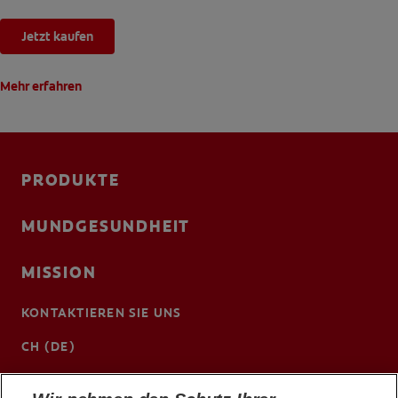
Jetzt kaufen
Mehr erfahren
PRODUKTE
MUNDGESUNDHEIT
MISSION
KONTAKTIEREN SIE UNS
CH (DE)
www.colgateprofessional.ch/de-ch