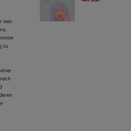
Mehr lesen
r sein
ne,
timmter
g zu
 einer
reich
d
nderen
er