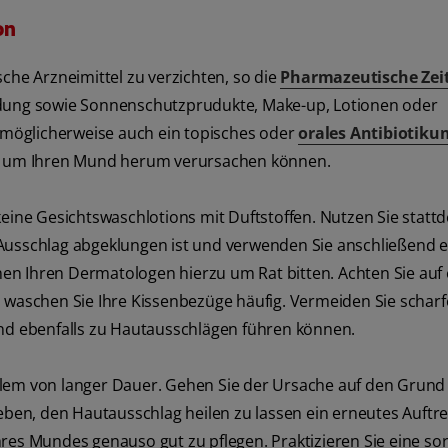
on
che Arzneimittel zu verzichten, so die
Pharmazeutische Zei
ndung sowie Sonnenschutzprudukte, Make-up, Lotionen oder
n möglicherweise auch ein topisches oder
orales Antibiotiku
ken um Ihren Mund herum verursachen können.
keine Gesichtswaschlotions mit Duftstoffen. Nutzen Sie statt
Ausschlag abgeklungen ist und verwenden Sie anschließend e
nnen Ihren Dermatologen hierzu um Rat bitten. Achten Sie auf 
d waschen Sie Ihre Kissenbezüge häufig. Vermeiden Sie scharf
und ebenfalls zu Hautausschlägen führen können.
blem von langer Dauer. Gehen Sie der Ursache auf den Grund
geben, den Hautausschlag heilen zu lassen ein erneutes Auftre
res Mundes genauso gut zu pflegen. Praktizieren Sie eine sor