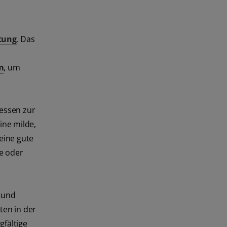
tung
. Das
m
, um
dessen zur
ine milde,
eine gute
e oder
 und
ten in der
gfältige