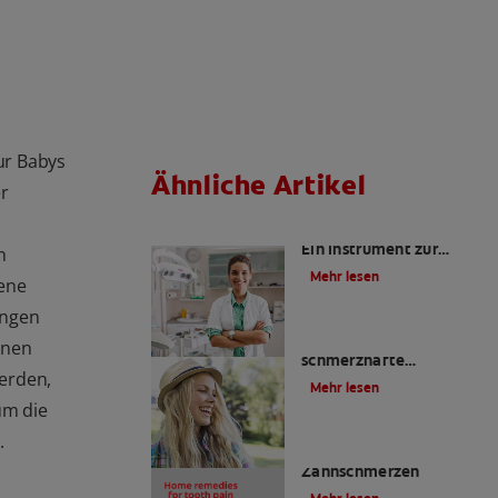
ur Babys
Ähnliche Artikel
er
Kariesrisikobestimmung:
Ein Instrument zur
n
Prävention
Mehr lesen
sene
ungen
Zahnfüllungen: Eine
inen
schmerzhafte
werden,
Angelegenheit?
Mehr lesen
um die
.
4 Hausmittel gegen
Zahnschmerzen