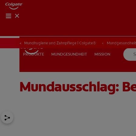
Mundhygiene und Zahnpflege | Colgate®
Mundgesundhei
MUNDGESUNDHEIT
MISSION
PRODUKTE
PRODUKTE
MUNDGESUNDHEIT
MISSION
Mundausschlag: B
FÜR FACHKREISE
CH (DE)