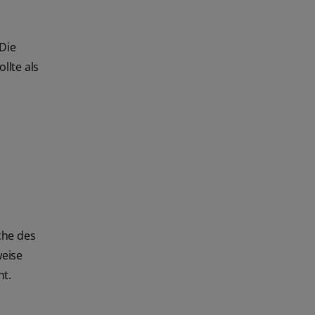
Die
llte als
che des
weise
ht.