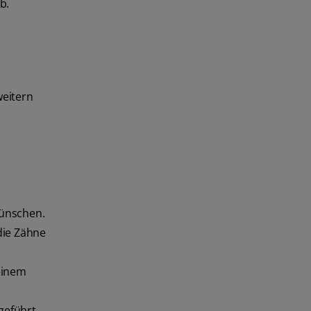
b.
weitern
wünschen.
die Zähne
einem
geführt