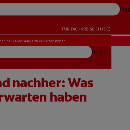
Togg
FÜR FACHKREISE
CH (DE)
rnen der Zahnspange zu erwarten haben
Toggle
nd nachher: Was
erwarten haben