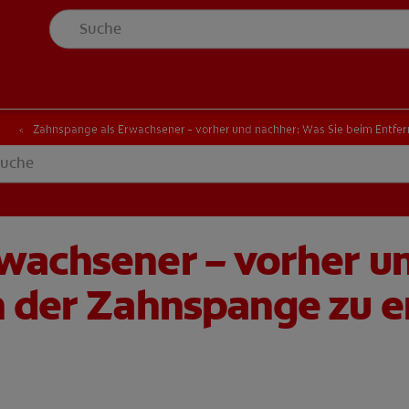
t
Zahnspange als Erwachsener – vorher und nachher: Was Sie beim Entfe
wachsener – vorher u
n der Zahnspange zu 