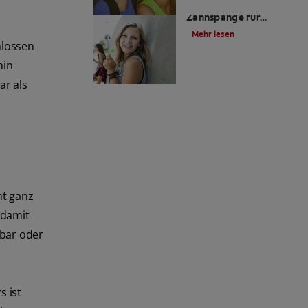
Wieviel kostet eine
Zahnspange für
Kinder?
Mehr lesen
hlossen
min
r als
ht ganz
 damit
bar oder
s ist