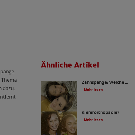
Ähnliche Artikel
spange.
Retainer nach der
as Thema
Zahnspange: Welche es
n dazu,
gibt und wie man sie
Mehr lesen
pflegt
ntfernt
Was ist
Kieferorthopädie?
Mehr lesen