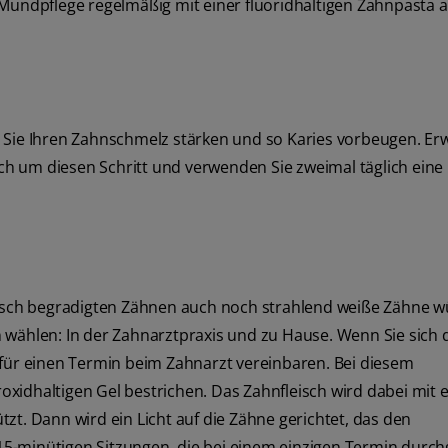
er Mundpflege regelmäßig mit einer fluoridhaltigen Zahnpasta a
 Sie Ihren Zahnschmelz stärken und so Karies vorbeugen. Er
h um diesen Schritt und verwenden Sie zweimal täglich eine
en frisch begradigten Zähnen auch noch strahlend weiße Zähne 
 wählen: In der Zahnarztpraxis und zu Hause. Wenn Sie sich 
afür einen Termin beim Zahnarzt vereinbaren. Bei diesem
xidhaltigen Gel bestrichen. Das Zahnfleisch wird dabei mit 
zt. Dann wird ein Licht auf die Zähne gerichtet, das den
i 15-minütigen Sitzungen, die bei einem einzigen Termin durch