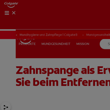
Mundhygiene und Zahnpflege | Colgate®
Mundgesundhei
MUNDGESUNDHEIT
MISSION
PRODUKTE
PRODUKTE
MUNDGESUNDHEIT
MISSION
Zahnspange als Er
FÜR FACHKREISE
CH (DE)
Sie beim Entferne