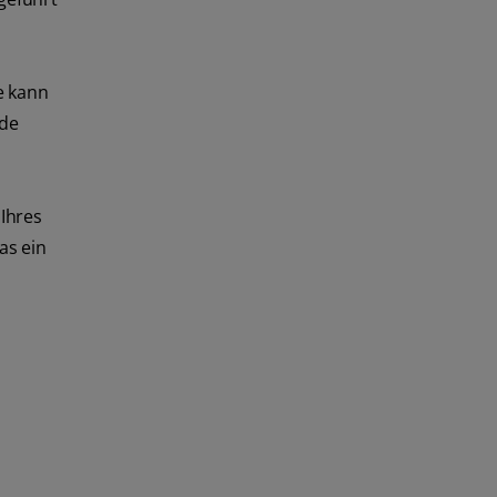
e kann
nde
Ihres
as ein