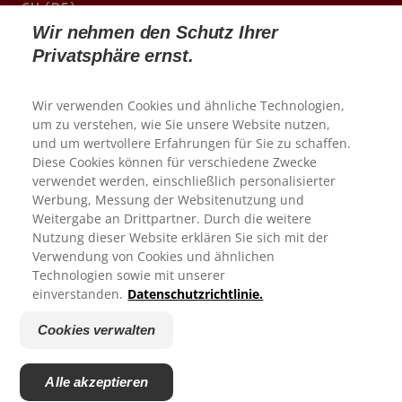
CH (DE)
Wir nehmen den Schutz Ihrer
www.colgateprofessional.ch/de-ch
Privatsphäre ernst.
Wir verwenden Cookies und ähnliche Technologien,
um zu verstehen, wie Sie unsere Website nutzen,
und um wertvollere Erfahrungen für Sie zu schaffen.
Diese Cookies können für verschiedene Zwecke
verwendet werden, einschließlich personalisierter
Werbung, Messung der Websitenutzung und
Weitergabe an Drittpartner. Durch die weitere
We appreciate your feedback...
Nutzung dieser Website erklären Sie sich mit der
Verwendung von Cookies und ähnlichen
© 2026 Colgate-Palmolive Company. Alle Rechte
Technologien sowie mit unserer
vorbehalten
How satisfied are you with your experience on Colgate.com?
einverstanden.
Datenschutzrichtlinie.
1
2
3
4
5
Nutzungsbedingungen
Cookies verwalten
Datenschutzrichtlinie
Submit
Cookies verwalten
Alle akzeptieren