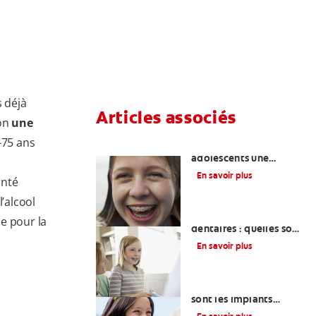
s déjà
Articles associés
lon
une
-75 ans
Enseigner aux
adolescents une
hygiène bucco-
En savoir plus
anté
dentaire appropriée
l’alcool
Restaurations
e pour la
dentaires : quelles sont
les options ?
En savoir plus
Comprendre ce que
sont les implants
dentaires et leur