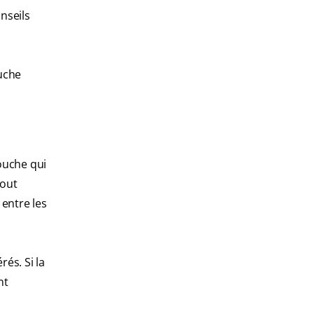
nseils
uche
ouche qui
tout
 entre les
és. Si la
nt