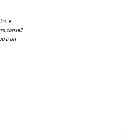
e. Il
rs conseil
ou à un