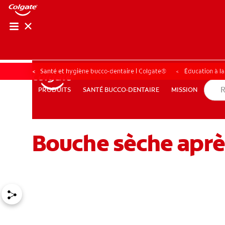
Santé et hygiène bucco-dentaire | Colgate®
Éducation à l
SANTÉ BUCCO-DENTAIRE
MISSION
PRODUITS
PRODUITS
SANTÉ BUCCO-DENTAIRE
MISSION
Bouche sèche aprè
POUR LES PROFESSIONNELS
CH (FR)