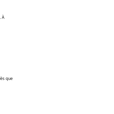
. À
dès que