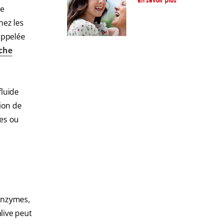
En savoir plus
fonctionnement
ne
hez les
appelée
che
fluide
ion de
es ou
 enzymes,
live peut