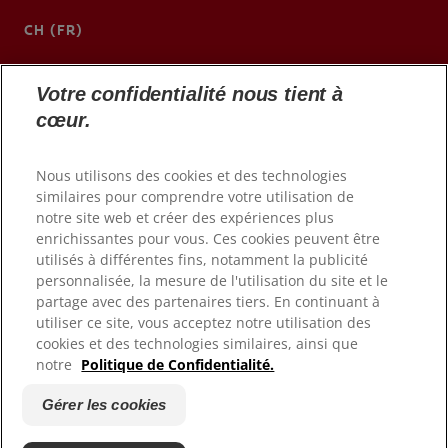
CH (FR)
Colgateprofessional.ch
Votre confidentialité nous tient à
cœur.
Nous utilisons des cookies et des technologies
similaires pour comprendre votre utilisation de
notre site web et créer des expériences plus
enrichissantes pour vous. Ces cookies peuvent être
utilisés à différentes fins, notamment la publicité
personnalisée, la mesure de l'utilisation du site et le
partage avec des partenaires tiers. En continuant à
© 2026 Colgate-Palmolive Company. Tous droits réservés.
utiliser ce site, vous acceptez notre utilisation des
cookies et des technologies similaires, ainsi que
notre
Politique de Confidentialité.
Conditions d'utilisation
Politique de confidentialité
Gérer les cookies
Mentions Légales