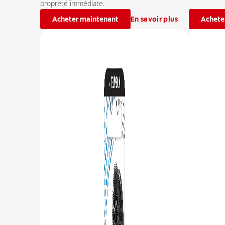
propreté immédiate.
Acheter maintenant
En savoir plus
Achete