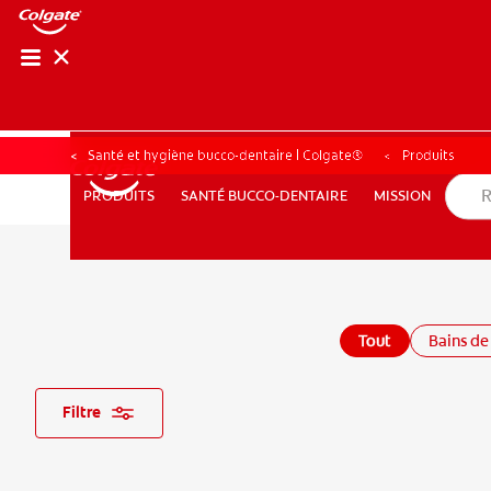
Santé et hygiène bucco-dentaire | Colgate®
Produits
SANTÉ BUCCO-DENTAIRE
MISSION
PRODUITS
PRODUITS
SANTÉ BUCCO-DENTAIRE
MISSION
POUR LES PROFESSIONNELS
CH (FR)
Tout
Bains de
Filtre