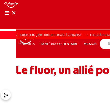
Santé et hygiène bucco-dentaire | Colgate®
Éducation à l
SANTÉ BUCCO-DENTAIRE
MISSION
PRODUITS
PRODUITS
SANTÉ BUCCO-DENTAIRE
MISSION
Le fluor, un allié p
POUR LES PROFESSIONNELS
CH (FR)