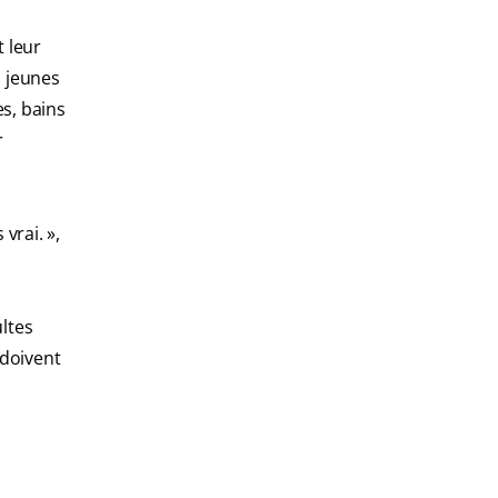
t leur
s jeunes
es, bains
r
vrai. »,
ultes
 doivent