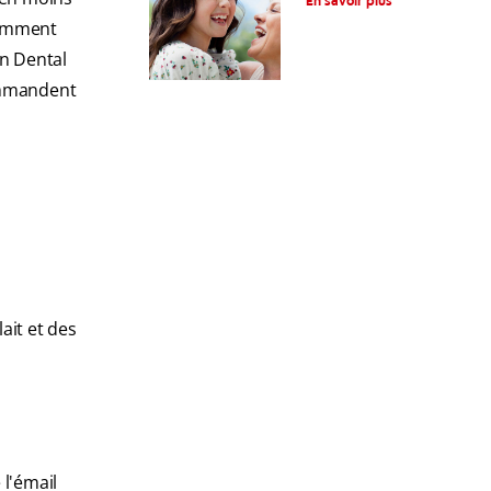
En savoir plus
fonctionnement
tamment
an Dental
commandent
lait et des
 l'émail