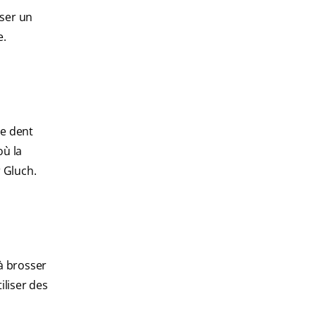
oser un
e.
de dent
où la
r Gluch.
à brosser
iliser des