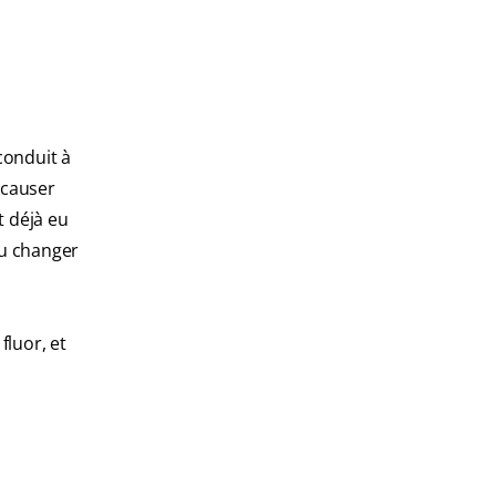
conduit à
 causer
t déjà eu
pu changer
fluor, et