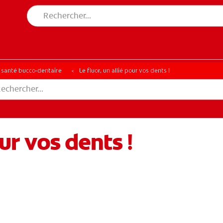
a santé bucco-dentaire
Le fluor, un allié pour vos dents !
our vos dents !