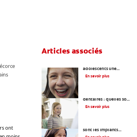
Articles associés
Enseigner aux
'écorce
adolescents une
ains
hygiène bucco-
En savoir plus
dentaire appropriée
Restaurations
dentaires : quelles sont
les options ?
En savoir plus
Comprendre ce que
rs ont
sont les implants
dentaires et leur
s en moins