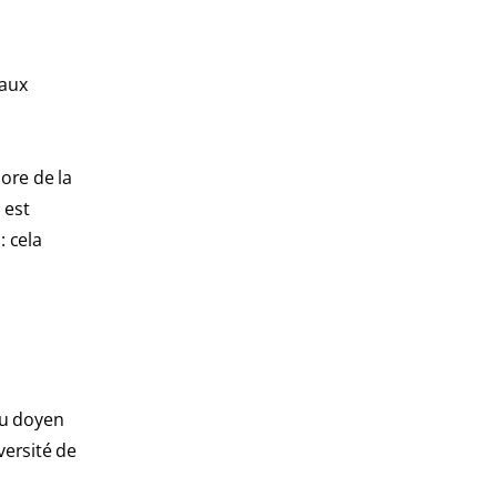
raux
hore de la
 est
: cela
 du doyen
versité de