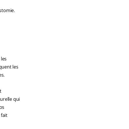
stomie.
 les
quent les
es.
t
urelle qui
vos
fait