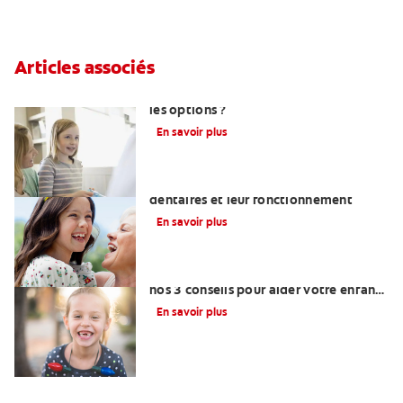
Articles associés
Restaurations dentaires : quelles sont
les options ?
En savoir plus
Comprendre ce que sont les implants
dentaires et leur fonctionnement
En savoir plus
Douleur après l'extraction dentaire :
nos 3 conseils pour aider votre enfant
à se brosser les dents
En savoir plus