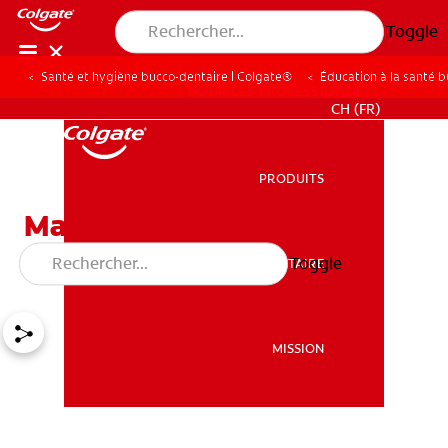
Toggle
Santé et hygiène bucco-dentaire | Colgate®
Éducation à la santé 
POUR LES PROFESSIONNELS
CH (FR)
PRODUITS
PRODUITS
Maladies parodontales et
diabète
Toggle
SANTÉ BUCCO-DENTAIRE
SANTÉ BUCCO-DENTAIRE
MISSION
MISSION