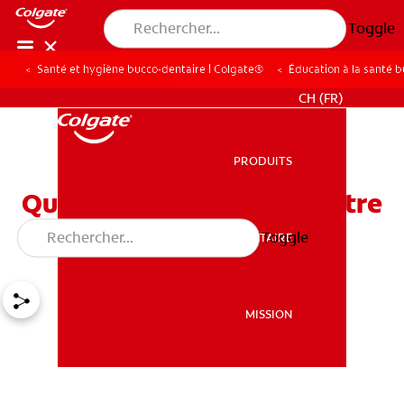
Toggle
Santé et hygiène bucco-dentaire | Colgate®
Éducation à la santé 
POUR LES PROFESSIONNELS
CH (FR)
PRODUITS
PRODUITS
Quatre façons de combattre
la bouche sèche
Toggle
SANTÉ BUCCO-DENTAIRE
SANTÉ BUCCO-DENTAIRE
MISSION
MISSION