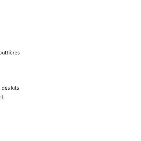
outtières
 des kits
nt