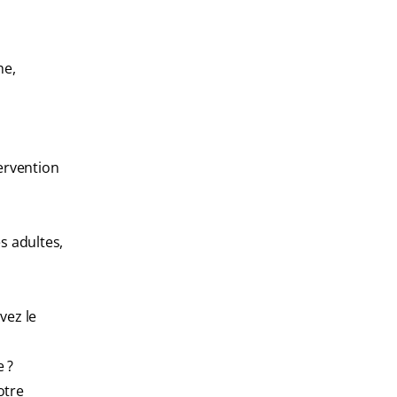
he,
tervention
s adultes,
vez le
e ?
otre