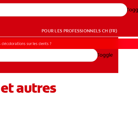
Togg
POUR LES PROFESSIONNELS
CH (FR)
 décolorations sur les dents ?
Toggle
 et autres