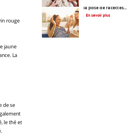
Ce qu'il faut savoir sur
la pose de facettes
dentaires en
En savoir plus
composite
vin rouge
ne jaune
ance. La
e de se
 également
 le thé et
.