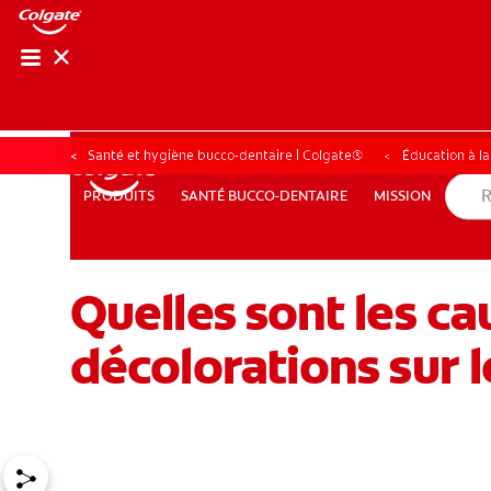
Santé et hygiène bucco-dentaire | Colgate®
Éducation à l
SANTÉ BUCCO-DENTAIRE
MISSION
PRODUITS
PRODUITS
SANTÉ BUCCO-DENTAIRE
MISSION
Quelles sont les ca
POUR LES PROFESSIONNELS
CH (FR)
décolorations sur l