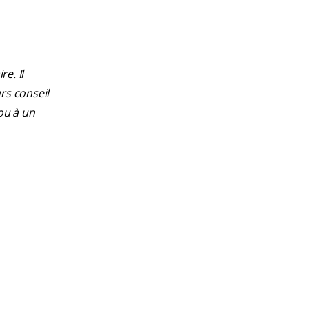
e. Il
rs conseil
ou à un