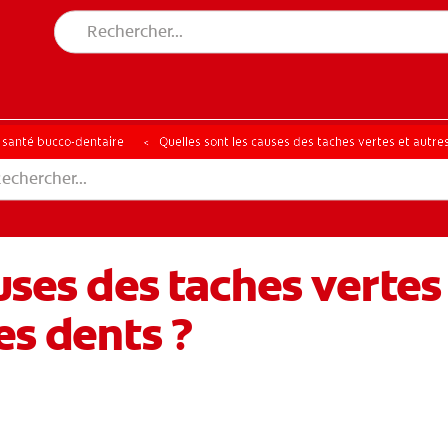
a santé bucco-dentaire
Quelles sont les causes des taches vertes et autres
uses des taches vertes
es dents ?