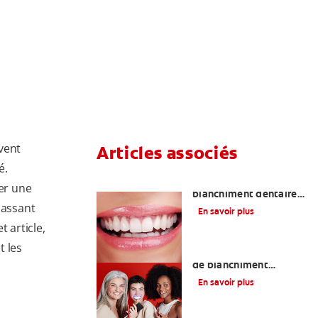
vent
Articles associés
é.
Quelle méthode de
er une
blanchiment dentaire
passant
choisir ?
En savoir plus
 article,
t les
Les meilleurs produits
de blanchiment
dentaire en vente libre
En savoir plus