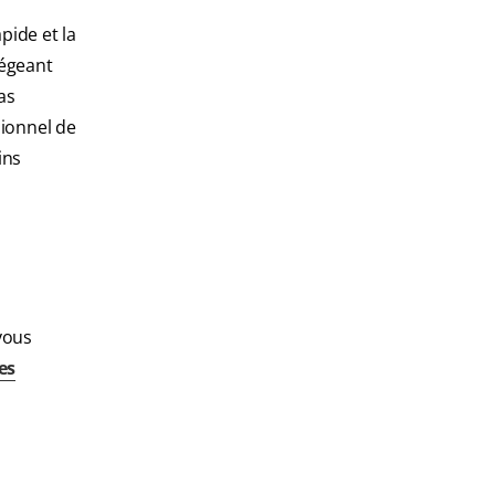
pide et la
tégeant
as
sionnel de
ins
vous
es