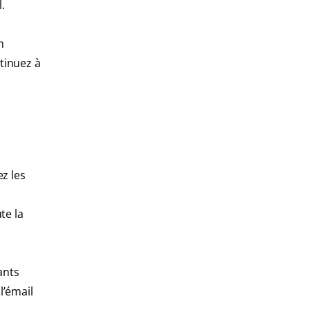
.
n
tinuez à
ez les
te la
ants
l’émail