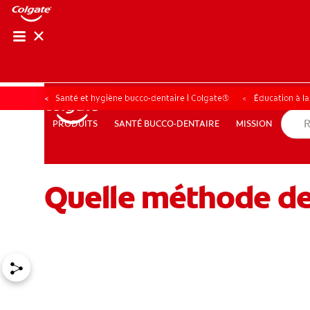
Santé et hygiène bucco-dentaire | Colgate®
Éducation à l
SANTÉ BUCCO-DENTAIRE
MISSION
PRODUITS
PRODUITS
SANTÉ BUCCO-DENTAIRE
MISSION
Quelle méthode de 
POUR LES PROFESSIONNELS
CH (FR)