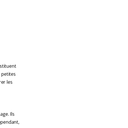
stituent
 petites
er les
ge. Ils
Cependant,