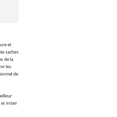
ure et
les taches
s de la
ir les
sionnel de
eilleur
et irriter