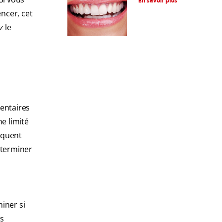
En savoir plus
ncer, cet
z le
dentaires
e limité
rquent
 terminer
iner si
es