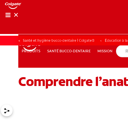
Santé et hygiène bucco-dentaire | Colgate®
Éducation à l
SANTÉ BUCCO-DENTAIRE
MISSION
PRODUITS
PRODUITS
SANTÉ BUCCO-DENTAIRE
MISSION
Comprendre l’anat
POUR LES PROFESSIONNELS
CH (FR)