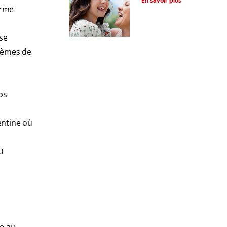
En savoir plus
fonctionnement
orme
se
blèmes de
ps
dentine où
su