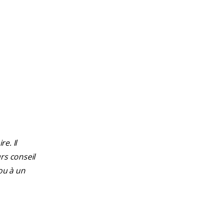
e. Il
rs conseil
ou à un