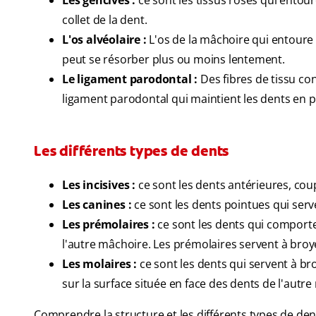
Les gencives :
ce sont les tissus roses qui entoure
collet de la dent.
L'os alvéolaire :
L'os de la mâchoire qui entoure 
peut se résorber plus ou moins lentement.
Le ligament parodontal :
Des fibres de tissu conj
ligament parodontal qui maintient les dents en p
Les différents types de dents
Les incisives :
ce sont les dents antérieures, cou
Les canines :
ce sont les dents pointues qui serve
Les prémolaires :
ce sont les dents qui comporte
l'autre mâchoire. Les prémolaires servent à broye
Les molaires :
ce sont les dents qui servent à br
sur la surface située en face des dents de l'autre
Comprendre la structure et les différents types de de