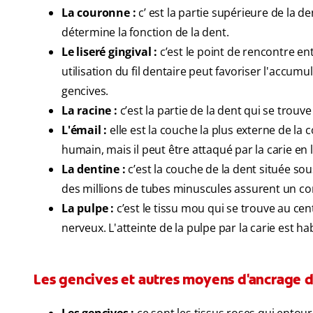
La couronne :
c’ est la partie supérieure de la 
détermine la fonction de la dent.
Le liseré gingival :
c’est le point de rencontre e
utilisation du fil dentaire peut favoriser l'accum
gencives.
La racine :
c’est la partie de la dent qui se trouve
L'émail :
elle est la couche la plus externe de la c
humain, mais il peut être attaqué par la carie en
La dentine :
c’est la couche de la dent située sous
des millions de tubes minuscules assurent un cont
La pulpe :
c’est le tissu mou qui se trouve au cen
nerveux. L'atteinte de la pulpe par la carie est 
Les gencives et autres moyens d'ancrage d