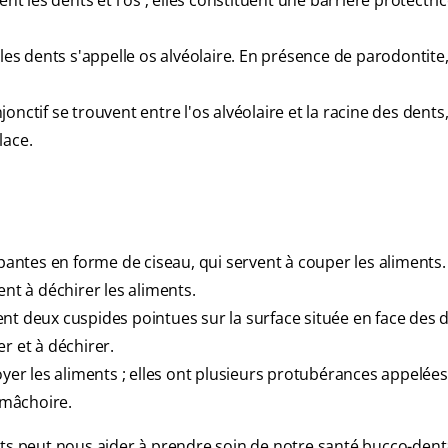
nt les dents et l'os ; elles constituent une barrière protectri
les dents s'appelle os alvéolaire. En présence de parodontite,
onctif se trouvent entre l'os alvéolaire et la racine des dents, 
lace.
pantes en forme de ciseau, qui servent à couper les aliments.
nt à déchirer les aliments.
nt deux cuspides pointues sur la surface située en face des 
r et à déchirer.
oyer les aliments ; elles ont plusieurs protubérances appelée
 mâchoire.
nts peut nous aider à prendre soin de notre santé bucco-dent