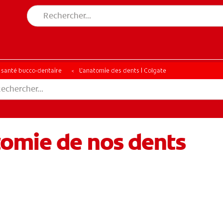
a santé bucco-dentaire
L’anatomie des dents | Colgate
omie de nos dents