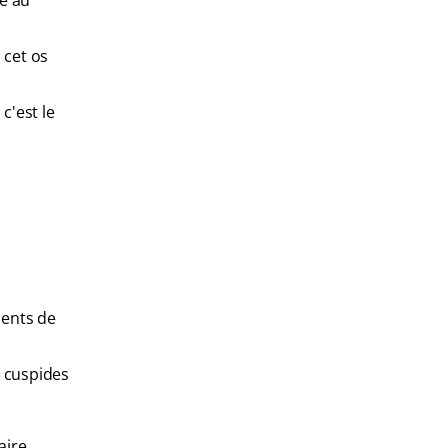
ce au
 cet os
c'est le
dents de
s cuspides
aire.