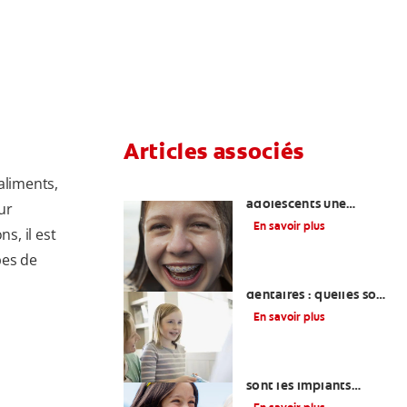
Articles associés
aliments,
Enseigner aux
adolescents une
ur
hygiène bucco-
En savoir plus
s, il est
dentaire appropriée
pes de
Restaurations
dentaires : quelles sont
les options ?
En savoir plus
Comprendre ce que
sont les implants
dentaires et leur