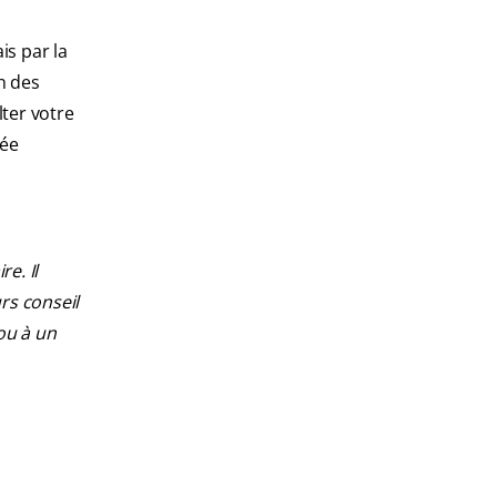
is par la
on des
ter votre
sée
e. Il
rs conseil
ou à un