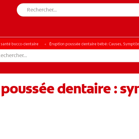
a santé bucco-dentaire
Éruption poussée dentaire bébé: Causes, Symptôm
a poussée dentaire : 