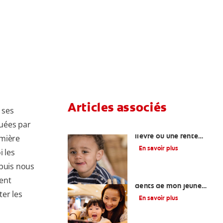
Articles associés
 ses
uées par
Qu’est-ce qu’un bec-de-
lièvre ou une fente
emière
palatine ?
En savoir plus
 les
 puis nous
Comment soigner les
ent
dents de mon jeune
ter les
enfant?
En savoir plus