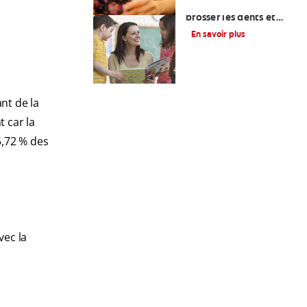
Chansons pour se
brosser les dents et
autres conseils pour les
En savoir plus
tout-petits
nt de la
 car la
,72 % des
vec la