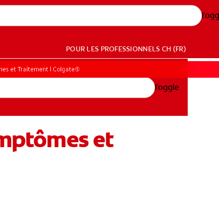
Togg
POUR LES PROFESSIONNELS
CH (FR)
es et Traitement | Colgate®
Toggle
symptômes et