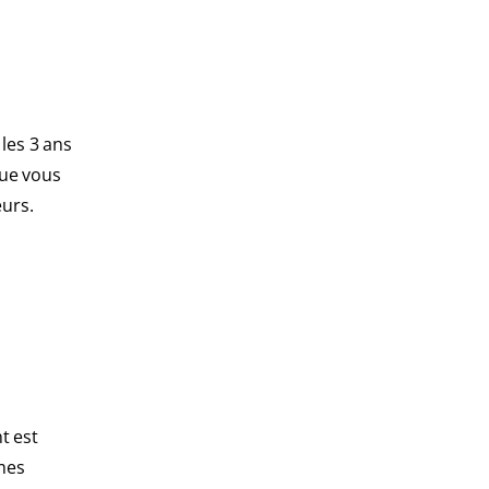
 les 3 ans
que vous
eurs.
t est
ômes