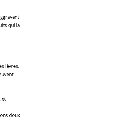
’aggravent
its qui la
es lèvres.
peuvent
 et
avons doux