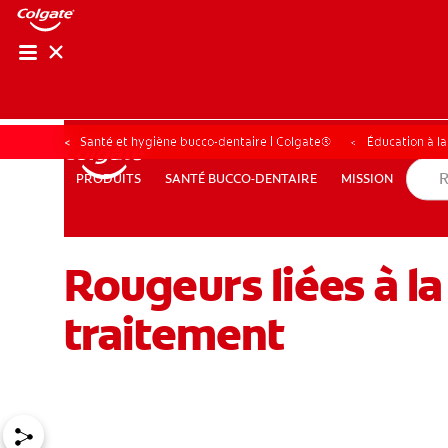
Santé et hygiène bucco-dentaire | Colgate®
Éducation à l
SANTÉ BUCCO-DENTAIRE
MISSION
PRODUITS
PRODUITS
SANTÉ BUCCO-DENTAIRE
MISSION
Rougeurs liées à l
POUR LES PROFESSIONNELS
CH (FR)
traitement