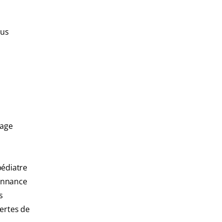
ous
sage
pédiatre
onnance
s
ertes de