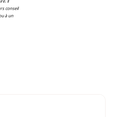
e. Il
rs conseil
ou à un