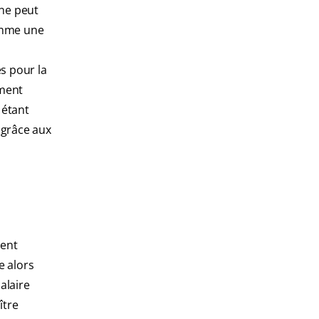
nne peut
omme une
s pour la
ement
 étant
 grâce aux
ment
e alors
alaire
ître