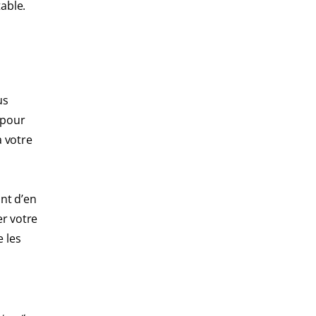
table.
us
 pour
à votre
nt d’en
er votre
 les