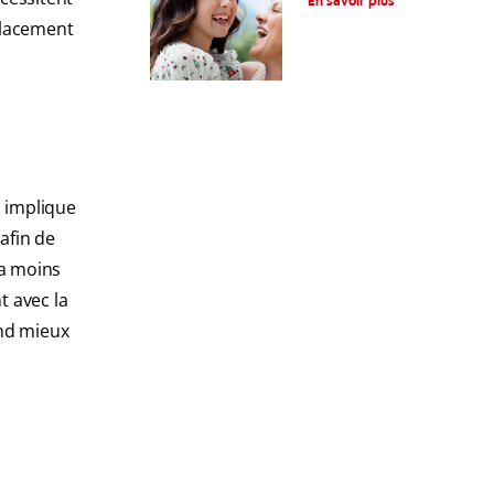
En savoir plus
fonctionnement
placement
, implique
afin de
la moins
t avec la
end mieux