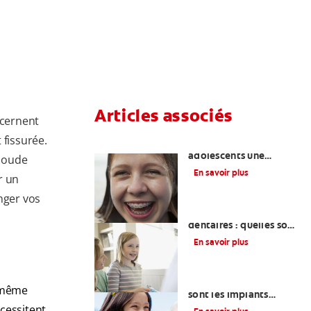
Articles associés
ncernent
 fissurée.
Enseigner aux
adolescents une
 coude
hygiène bucco-
En savoir plus
r un
dentaire appropriée
nger vos
Restaurations
dentaires : quelles sont
les options ?
En savoir plus
Comprendre ce que
i-même
sont les implants
dentaires et leur
écessitent