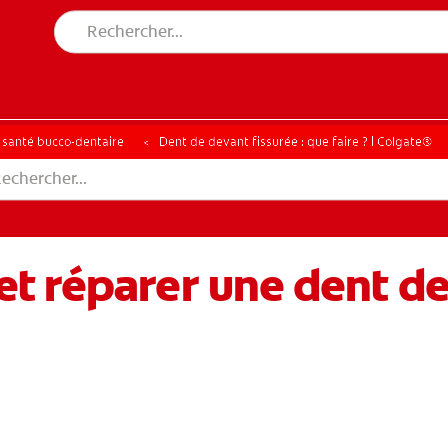
a santé bucco-dentaire
Dent de devant fissurée : que faire ? | Colgate®
 réparer une dent de 