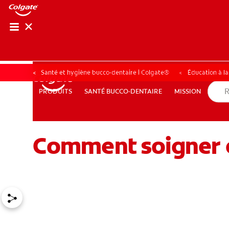
Santé et hygiène bucco-dentaire | Colgate®
Éducation à l
SANTÉ BUCCO-DENTAIRE
MISSION
PRODUITS
PRODUITS
SANTÉ BUCCO-DENTAIRE
MISSION
Comment soigner et
POUR LES PROFESSIONNELS
CH (FR)