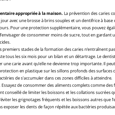
dentaire appropriée à la maison.
La prévention des caries
 jour avec une brosse à brins souples et un dentifrice à base d
les jours. Pour une protection supplémentaire, vous pouvez ég
el d’envisager de consommer moins de sucre, tout en gardant u
cides.
premiers stades de la formation des caries n’entraînent pa
ste tous les six mois pour un bilan et un détartrage. Le dentis
ter une carie avant qu’elle ne devienne trop importante. Il peu
otection en plastique sur les sillons profonds des surfaces 
téries de s’accumuler dans ces zones difficiles à atteindre.
.
Essayez de consommer des aliments complets comme des fr
t conseillé de limiter les boissons et les collations sucrées q
d’éviter les grignotages fréquents et les boissons autres que l’
s exposer les dents de façon répétée aux bactéries produisa