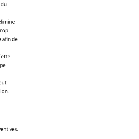
s du
élimine
trop
 afin de
Cette
lpe
eut
ion.
ventives.