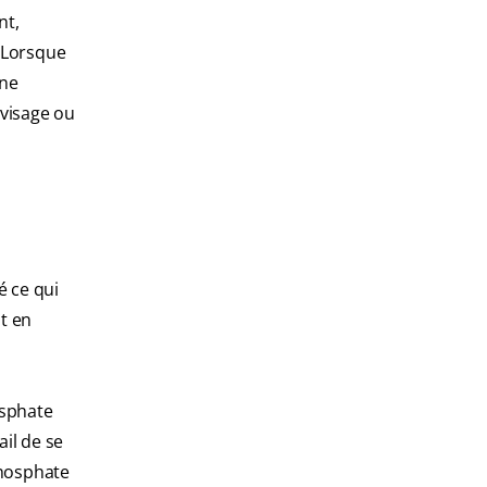
nt,
. Lorsque
une
 visage ou
é ce qui
st en
osphate
il de se
phosphate