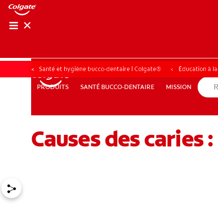
Santé et hygiène bucco-dentaire | Colgate®
Éducation à l
SANTÉ BUCCO-DENTAIRE
MISSION
PRODUITS
PRODUITS
SANTÉ BUCCO-DENTAIRE
MISSION
Causes des caries 
POUR LES PROFESSIONNELS
CH (FR)