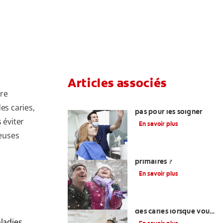
Articles associés
ire
Les caries : n'attendez
es caries,
pas pour les soigner
 éviter
En savoir plus
euses
Que sont les caries
primaires ?
En savoir plus
Comment se préserver
des caries lorsque vous
êtes amateur de
aladies