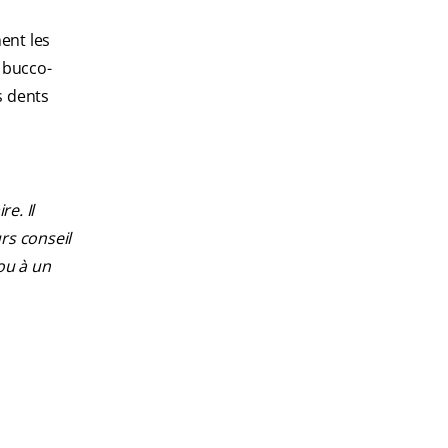
ent les
é bucco-
s dents
e. Il
rs conseil
ou à un