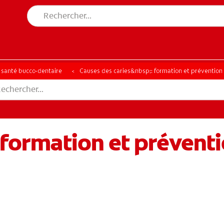
a santé bucco-dentaire
Causes des caries&nbsp;: formation et prévention
: formation et prévent