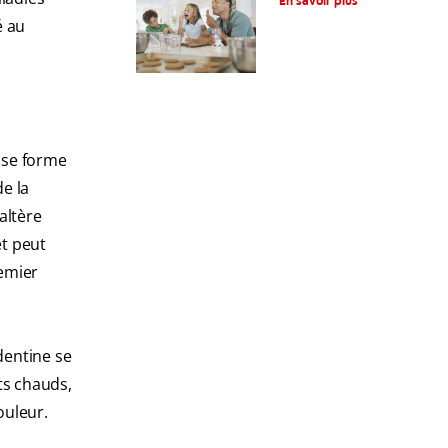
En savoir plus
sucreries ?
é au
s se forme
e la
altère
et peut
remier
dentine se
ts chauds,
ouleur.