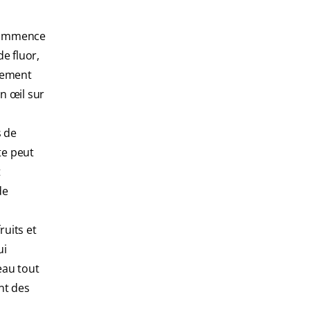
 commence
e fluor,
alement
n œil sur
s de
te peut
t
de
uits et
ui
eau tout
nt des