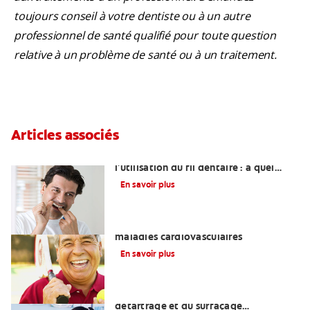
toujours conseil à votre dentiste ou à un autre
professionnel de santé qualifié pour toute question
relative à un problème de santé ou à un traitement.
Articles associés
Saignement des gencives lors de
l'utilisation du fil dentaire : à quel
moment appeler son dentiste ?
En savoir plus
les maladies parodontales et les
maladies cardiovasculaires
En savoir plus
Que font les dentistes lors du
détartrage et du surfaçage