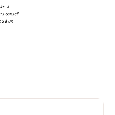
e. Il
rs conseil
ou à un