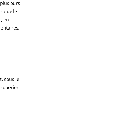
 plusieurs
is que le
s, en
mentaires.
, sous le
risqueriez