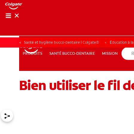
Santé et hygiène bucco-dentaire | Colgate®
Éducation à l
SANTÉ BUCCO-DENTAIRE
MISSION
PRODUITS
PRODUITS
SANTÉ BUCCO-DENTAIRE
MISSION
Bien utiliser le fil
POUR LES PROFESSIONNELS
CH (FR)